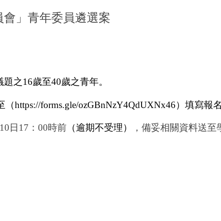
員會」青年委員遴選案
。
題之16歲至40歲之青年。
tps://forms.gle/ozGBnNzY4QdUXNx
日17：00時前
（逾期不受理）
，備妥相關資料送至學務