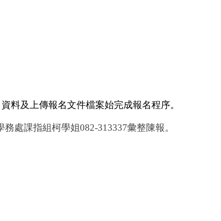
46）填寫報名資料及上傳報名文件檔案始完成報名程序。
處課指組柯學姐082-313337彙整陳報。