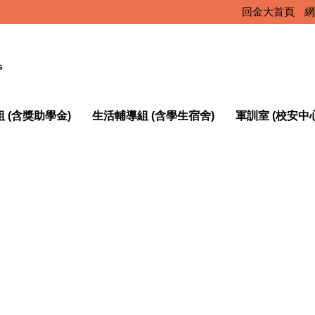
回金大首頁
網
s
 (含獎助學金)
生活輔導組 (含學生宿舍)
軍訓室 (校安中