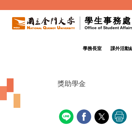
跳
到
學生事務處
主
Office of Student Affair
要
內
容
學務長室
課外活動組
區
獎助學金