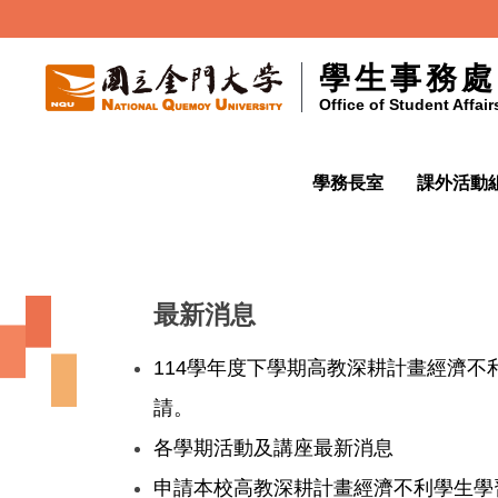
跳
到
學生事務處
主
Office of Student Affair
要
內
容
學務長室
課外活動組
區
最新消息
114學年度下學期高教深耕計畫經濟不
請。
各學期活動及講座最新消息
申請本校高教深耕計畫經濟不利學生學