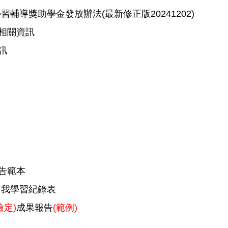
輔導獎助學金發放辦法(最新修正版20241202)
相關資訊
訊
報告範本
自我學習紀錄表
檢定)
成果報告
(
範例)