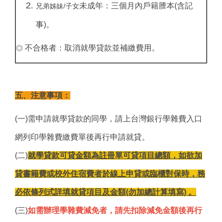
未成年：三個月內戶籍謄本(含記
兄弟姊妹/子女
事)。
不合格者：取消就學貸款並補繳費用。
◎
五、注意事項：
(一)需申請就學貸款的同學，請上台灣銀行學雜費入口
網列印學雜費繳費單後再行申請就貸。
(二)
就學貸款可貸金額為註冊單可貸項目總額，如欲加
貸書籍費或校外住宿費者於線上申貸或臨櫃對保時，務
必依條列式詳填就貸項目及金額(勿加總計算填寫) 。
(三)
如需辦理學雜費減免者，請先扣除減免金額後再行