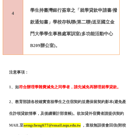
學生持臺灣銀行簽章之「就學貸款申請書/撥
4
款通知書」學校存執聯(第二聯)送至國立金
門大學學生事務處軍訓室(多功能活動中心
B209辦公室)。
注意事項：
1
、如
符合辦理學雜費減免之同學者，請先減免再辦理就學貸款。
2
、教育部請各校確實查核學生之住宿契約並應保留契約影本(避免產
生詐領貸款情事，及後續審計部查帳)。欲加貸外宿費者請提供契約
MAIL至
wengcheng677@email.nqu.edu.tw
，查核無誤後會回信(附校