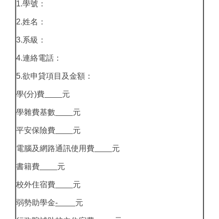
1.學號：
2.姓名：
3.系級：
4.連絡電話：
5.欲申貸項目及金額：
學(分)費
元
學雜費基數
元
平安保險費
元
電腦及網路通訊使用費
元
書籍費
元
校外住宿費
元
弱勢助學金
-
元