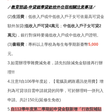
教育部函-申貸就學貸款校外住宿相關注意事項
🔗
🔗
(2)
生活費
：低收入戶或中低收入戶子女可依最高可貸金
額外加貸(
低收入戶可貸4萬元
；
中低收入戶子女可貸2
萬元
)，銀行對保時要備低收入戶或中低收入戶證明。
(3)
書籍費
：專科以上學校為每生每學期新臺幣
5,000
元。
3.如需辦理學雜費減免者，請先扣除減免金額後再行辦
理!!!
4.注意!!自106學年度起，【電腦及網路通訊使用費】增
列為可貸項目需申請就貸的同學，可於辦理時一併列入
申請。共計150元(延修生免收)
5.
自112學年度第二學期
起
申貸金額新增「行政院補貼