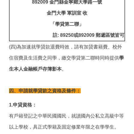
892009 金門縣金寧鄉大學路一號
金門大學 軍訓室 收
「學貸第二聯」
註: 89250或892009 郵遞區號皆可
(四)為加速就學貸款退費時效，請有加貸書籍費、校外
住宿費及生活費之同學，繳交學貸第二聯時同時提供
學
生本人金融帳戶存簿影本
。
四、申請就學貸款之資格及條件：
1.申貸資格：
有戶籍登記之中華民國國民，就讀國內公私立高級中等
以上學校，具正式學籍及固定修業年限之在學學生。