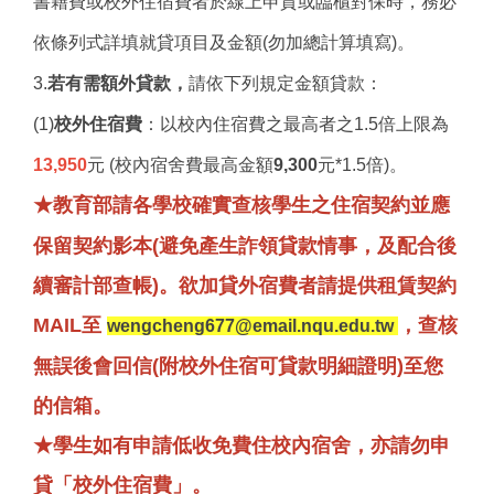
書籍費或校外住宿費者於線上申貸或臨櫃對保時，務必
依條列式詳填就貸項目及金額(勿加總計算填寫)。
3.
若有需額外貸款，
請依下列規定金額貸款：
(1)
校外住宿費
：以校內住宿費之最高者之1.5倍上限為
13,950
元 (校內宿舍費最高金額
9,300
元*1.5倍)。
★教育部請各學校確實查核學生之住宿契約並應
保留契約影本(避免產生詐領貸款情事，及配合後
續審計部查帳)。欲加貸外宿費者請提供租賃契約
MAIL至
，查核
wengcheng677@email.nqu.edu.tw
無誤後會回信(附校外住宿可貸款明細證明)至您
的信箱。
★學生如有申請
低收免費住校內宿舍，亦請勿申
貸「校外住宿費」。