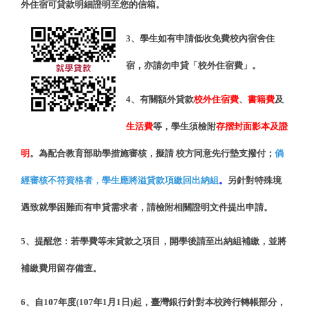
外住宿可貸款明細證明至您的信箱。
3
、學生如有申請低收免費校內宿舍住
宿，亦請勿申貸「校外住宿費」。
4
、有關額外貸款
校外住宿費
、
書籍費
及
生活費
等，學生須檢附
存摺封面影本及證
明
。為配合教育部助學措施審核，擬請 校方同意先行墊支撥付；
倘
經審核不符資格者，學生應將溢貸款項繳回出納組
。
另針對特殊境
遇致就學困難而有申貸需求者，請檢附相關證明文件提出申請。
5
、提醒您：若學費等未貸款之項目，開學後請至出納組補繳，並將
補繳費用留存備查。
6
、自107年度(107年1月1日)起，臺灣銀行針對本校跨行轉帳部分，