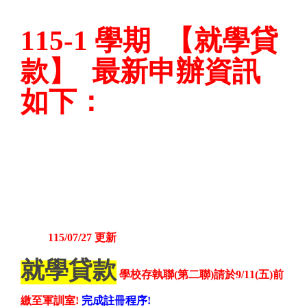
【
115-1
學期
就學貸
】
最新
款
申辦資訊
如下：
115/07/27
更新
就學貸款
學校存執聯(第二聯)請於9/11(五)前
繳至軍訓室!
完成註冊程序!