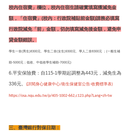
校內住宿費」欄位，
校內住宿生請確實填寫獲減免金
額
，「住宿費」(校內：行政院補貼前金額)請務必填寫
行政院減免「前」金額，切勿填寫減免後金額，避免申
貸金額錯誤。
學生一舍(男生)8300元、學生二舍(女生)9300元、學人二舍8300元 ；(一般生補
助-5000元；低收、中低收學生補助-7000元)
6.平安保險費：自115-1學期起調整為443元，減免生為
336元。
詳閱身心健康中心
衛生保健室公告
收費標準表
(
/
-
)
https://osa.nqu.edu.tw/p/405-1002-662,c123.php?Lang=zh-tw
三、臺灣銀行對保日期：