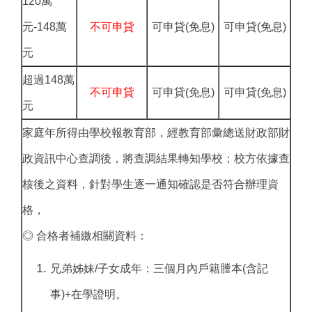
120萬
元-148萬
不可申貸
可申貸(免息)
可申貸(免息)
元
超過148萬
不可申貸
可申貸(免息)
可申貸(免息)
元
家庭年所得由學校報教育部，經教育部彙總送財政部財
政資訊中心查調後，將查調結果轉知學校；校方依據查
核後之資料，針對學生逐一通知確認是否符合辦理資
格，
◎ 合格者補繳相關資料：
兄弟姊妹/子女成年：三個月內戶籍謄本(含記
事)+在學證明。