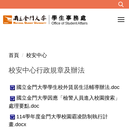
跳
到
學生事務處
主
Office of Student Affairs
要
內
容
區
首頁
校安中心
校安中心行政規章及辦法
國立金門大學學生校外賃居生活輔導辦法.doc
國立金門大學因應「檢警人員進入校園搜索」
處理要點.doc
114學年度金門大學校園霸凌防制執行計
畫.docx