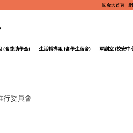
回金大首頁
網
s
 (含獎助學金)
生活輔導組 (含學生宿舍)
軍訓室 (校安中
推行委員會