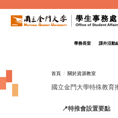
跳
到
學生事務處
主
Office of Student Affair
要
內
容
學務長室
課外活動組
區
首頁
關於資源教室
國立金門大學特殊教育
📍特推會設置要點