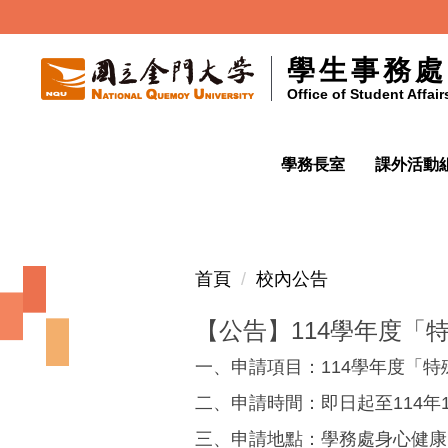
跳
到
學生事務處
主
Office of Student Affair
要
內
容
學務長室
課外活動組
區
首頁
校內公告
【公告】114學年度「
一、申請項目：114學年度「
二、申請時間：即日起至114年
三、申請地點：學務處身心健康中