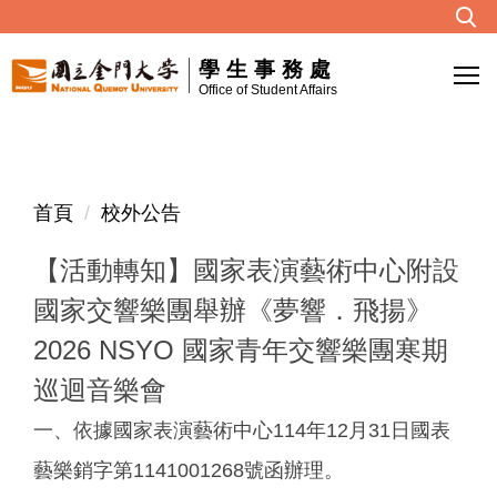
跳
到
學生事務處
主
Office of Student Affairs
要
內
容
區
首頁
校外公告
【活動轉知】國家表演藝術中心附設
國家交響樂團舉辦《夢響．飛揚》
2026 NSYO 國家青年交響樂團寒期
巡迴音樂會
一、依據國家表演藝術中心114年12月31日國表
藝樂銷字第1141001268號函辦理。