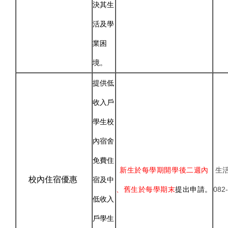
決其生
活及學
業困
境。
提供低
收入戶
學生校
內宿舍
免費住
新生於每學期開學後二週內
生
校內住宿優惠
宿及中
、舊生於每學期末
提出申請。
082
低收入
戶學生