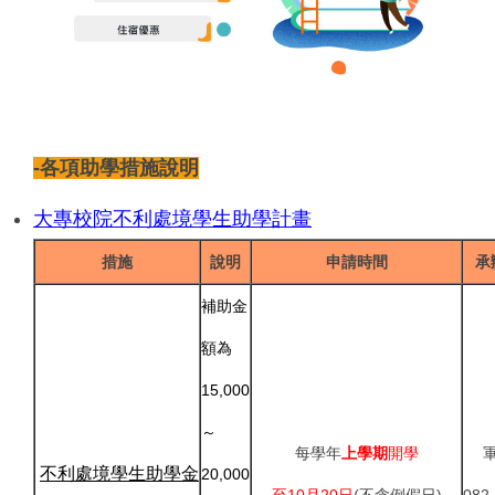
-各項助學措施說明
大專校院不利處境學生助學計畫
措施
說明
申請時間
承
補助金
額為
15,000
～
每學年
上學期
開學
不利處境學生助學金
20,000