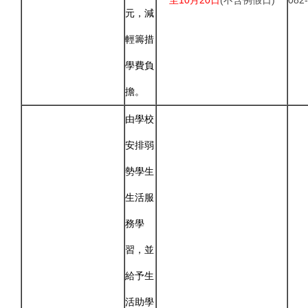
至10月20日
(不含例假日)
082
元，減
輕籌措
學費負
擔。
由學校
安排弱
勢學生
生活服
務學
習，並
給予生
活助學