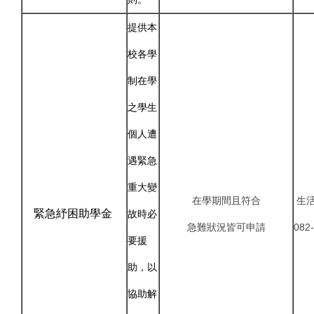
提供本
校各學
制在學
之學生
個人遭
遇緊急
重大變
在學期間且符合
生
緊急紓困助學金
故時必
急難狀況皆可申請
082
要援
助，以
協助解