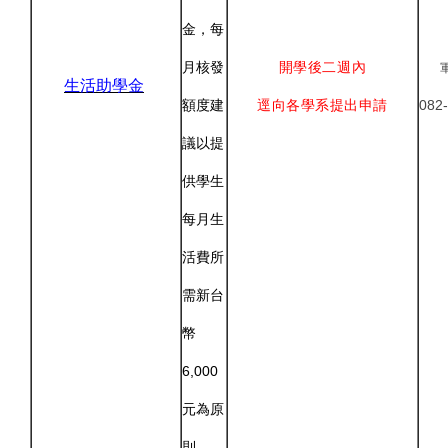
金，每
月核發
開學後二週內
生活助學金
額度建
逕向各學系提出申請
082
議以提
供學生
每月生
活費所
需新台
幣
6,000
元為原
則。